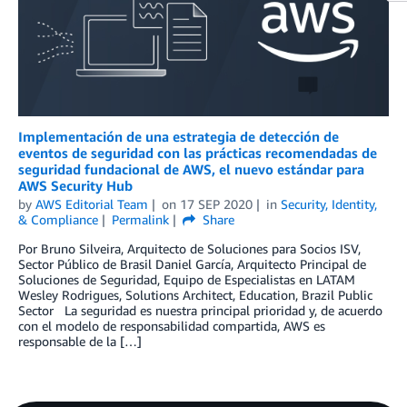
Implementación de una estrategia de detección de
eventos de seguridad con las prácticas recomendadas de
seguridad fundacional de AWS, el nuevo estándar para
AWS Security Hub
by
AWS Editorial Team
on
17 SEP 2020
in
Security, Identity,
& Compliance
Permalink
Share
Por Bruno Silveira, Arquitecto de Soluciones para Socios ISV,
Sector Público de Brasil Daniel García, Arquitecto Principal de
Soluciones de Seguridad, Equipo de Especialistas en LATAM
Wesley Rodrigues, Solutions Architect, Education, Brazil Public
Sector La seguridad es nuestra principal prioridad y, de acuerdo
con el modelo de responsabilidad compartida, AWS es
responsable de la […]