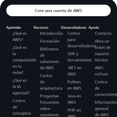
Cree una cuenta de AWS
Aprender
Recursos
Desarrolladores
Ayuda
¿Qué es
Introducción
Centro
Contacto
AWS?
para
Formación
Abra un
desarrolladores
¿Qué es
ticket de
Biblioteca
la
SDK y
soporte
de
computación
herramientas
técnico
soluciones
en la
de AWS
.NET en
AWS
nube?
AWS
re:Post
Centro
¿Qué es
de
Python
Centro
la IA
arquitectura
en AWS
de
agencial?
conocimien
Preguntas
Java en
Centro
frecuentes
AWS
Información
de
sobre
general
PHP en
conceptos
cuestiones
de AWS
AWS