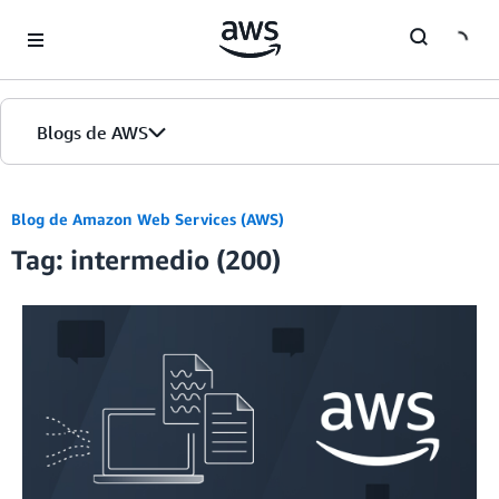
Skip to Main Content
Blogs de AWS
Inicio
Blog de Amazon Web Services (AWS)
Tag: intermedio (200)
Ediciones