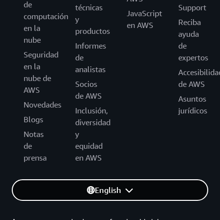
de
técnicas
Support
JavaScript
computación
y
Reciba
en AWS
en la
productos
ayuda
nube
Informes
de
Seguridad
de
expertos
en la
analistas
Accesibilida
nube de
Socios
de AWS
AWS
de AWS
Asuntos
Novedades
Inclusión,
jurídicos
Blogs
diversidad
Notas
y
de
equidad
prensa
en AWS
English