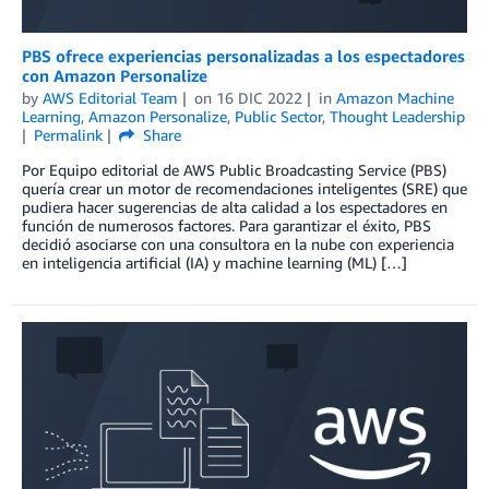
PBS ofrece experiencias personalizadas a los espectadores
con Amazon Personalize
by
AWS Editorial Team
on
16 DIC 2022
in
Amazon Machine
Learning
,
Amazon Personalize
,
Public Sector
,
Thought Leadership
Permalink
Share
Por Equipo editorial de AWS Public Broadcasting Service (PBS)
quería crear un motor de recomendaciones inteligentes (SRE) que
pudiera hacer sugerencias de alta calidad a los espectadores en
función de numerosos factores. Para garantizar el éxito, PBS
decidió asociarse con una consultora en la nube con experiencia
en inteligencia artificial (IA) y machine learning (ML) […]