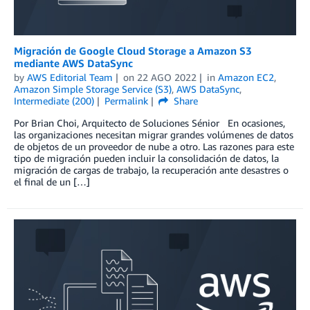
Migración de Google Cloud Storage a Amazon S3
mediante AWS DataSync
by
AWS Editorial Team
on
22 AGO 2022
in
Amazon EC2
,
Amazon Simple Storage Service (S3)
,
AWS DataSync
,
Intermediate (200)
Permalink
Share
Por Brian Choi, Arquitecto de Soluciones Sénior En ocasiones,
las organizaciones necesitan migrar grandes volúmenes de datos
de objetos de un proveedor de nube a otro. Las razones para este
tipo de migración pueden incluir la consolidación de datos, la
migración de cargas de trabajo, la recuperación ante desastres o
el final de un […]