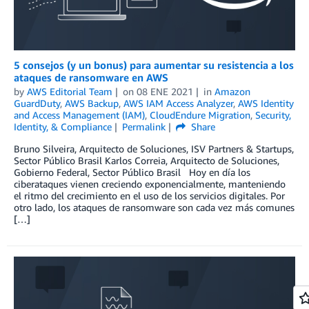
5 consejos (y un bonus) para aumentar su resistencia a los
ataques de ransomware en AWS
by
AWS Editorial Team
on
08 ENE 2021
in
Amazon
GuardDuty
,
AWS Backup
,
AWS IAM Access Analyzer
,
AWS Identity
and Access Management (IAM)
,
CloudEndure Migration
,
Security,
Identity, & Compliance
Permalink
Share
Bruno Silveira, Arquitecto de Soluciones, ISV Partners & Startups,
Sector Público Brasil Karlos Correia, Arquitecto de Soluciones,
Gobierno Federal, Sector Público Brasil Hoy en día los
ciberataques vienen creciendo exponencialmente, manteniendo
el ritmo del crecimiento en el uso de los servicios digitales. Por
otro lado, los ataques de ransomware son cada vez más comunes
[…]