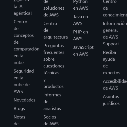
de
Python
Centro
la IA
soluciones
en AWS
de
agéntica?
de AWS
conocimien
Java en
Centro
Centro
AWS
Información
de
de
general
PHP en
conceptos
arquitectura
de AWS
AWS
de
Support
Preguntas
JavaScript
computación
frecuentes
Reciba
en AWS
en la
sobre
ayuda
nube
cuestiones
de
Seguridad
técnicas
expertos
en la
y
Accesibilida
nube de
productos
de AWS
AWS
Informes
Asuntos
Novedades
de
jurídicos
Blogs
analistas
Notas
Socios
de
de AWS