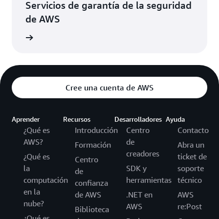
Servicios de garantía de la seguridad
de AWS
rmación
Cree una cuenta de AWS
Aprender
Recursos
Desarrolladores
Ayuda
¿Qué es
Introducción
Centro
Contacto
AWS?
de
Formación
Abra un
creadores
¿Qué es
ticket de
Centro
la
SDK y
soporte
de
computación
herramientas
técnico
confianza
en la
de AWS
.NET en
AWS
nube?
AWS
re:Post
Biblioteca
¿Qué es