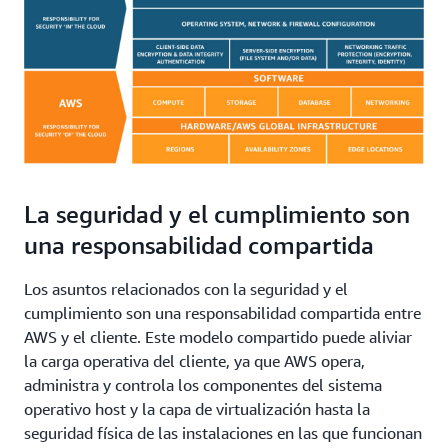
acreditaciones independientes de AWS en un recurso
existentes para simplificar sus operaciones y los
completo.
informes de cumplimiento.
La seguridad y el cumplimiento son
una responsabilidad compartida
Los asuntos relacionados con la seguridad y el
cumplimiento son una responsabilidad compartida entre
AWS y el cliente. Este modelo compartido puede aliviar
la carga operativa del cliente, ya que AWS opera,
administra y controla los componentes del sistema
operativo host y la capa de virtualización hasta la
seguridad física de las instalaciones en las que funcionan