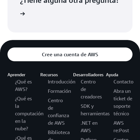
¿Tiene alguna otra pregunta?
Contacto
Cree una cuenta de AWS
Aprender
Recursos
Desarrolladores
Ayuda
¿Qué es
Introducción
Centro
Contacto
AWS?
de
Formación
Abra un
creadores
¿Qué es
ticket de
Centro
la
SDK y
soporte
de
computación
herramientas
técnico
confianza
en la
de AWS
.NET en
AWS
nube?
AWS
re:Post
Biblioteca
¿Qué es
de
Python
Centro