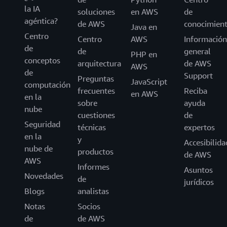
la IA
soluciones
en AWS
de
agéntica?
de AWS
conocimien
Java en
Centro
Centro
AWS
Información
de
de
general
PHP en
conceptos
arquitectura
de AWS
AWS
de
Support
Preguntas
JavaScript
computación
frecuentes
Reciba
en AWS
en la
sobre
ayuda
nube
cuestiones
de
Seguridad
técnicas
expertos
en la
y
Accesibilida
nube de
productos
de AWS
AWS
Informes
Asuntos
Novedades
de
jurídicos
Blogs
analistas
Notas
Socios
de
de AWS