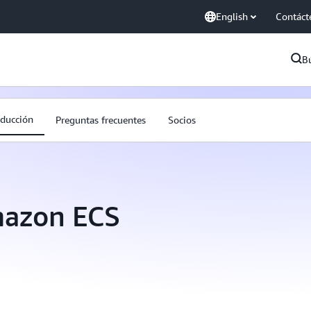
English
Contáct
B
oducción
Preguntas frecuentes
Socios
mazon ECS