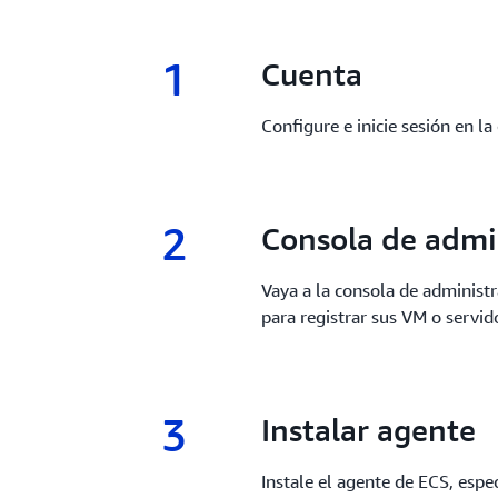
1
1.
Cuenta
Configure e inicie sesión en l
2
2.
Consola de admi
Vaya a la consola de administr
para registrar sus VM o servi
3
3.
Instalar agente
Instale el agente de ECS, espe