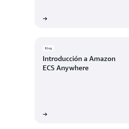
ea la documentación
V
Blog
Introducción a Amazon
ECS Anywhere
Lea el blog