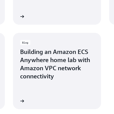
ea el video
Vea el vid
Blog
Building an Amazon ECS
Anywhere home lab with
Amazon VPC network
connectivity
Lea el blog