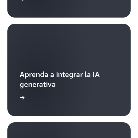
Aprenda a integrar la IA
generativa
ormación