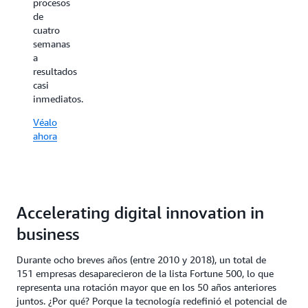
procesos
cómo
de
una
cuatro
crisis
semanas
puede
a
acelerar
resultados
la
casi
transformación
inmediatos.
digital
sin
Véalo
interrumpir
ahora
los
servicios
financieros
esenciales
para
Accelerating digital innovation in
más de
la mitad
business
de la
población
Durante ocho breves años (entre 2010 y 2018), un total de
ucraniana.
151 empresas desaparecieron de la lista Fortune 500, lo que
representa una rotación mayor que en los 50 años anteriores
Véalo
juntos. ¿Por qué? Porque la tecnología redefinió el potencial de
ahora