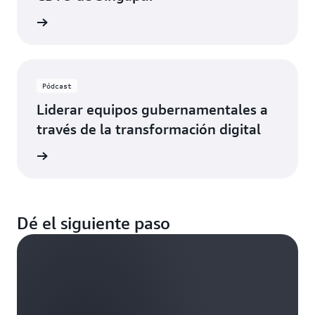
o ahora
Pódcast
Liderar equipos gubernamentales a
través de la transformación digital
o ahora
Dé el siguiente paso