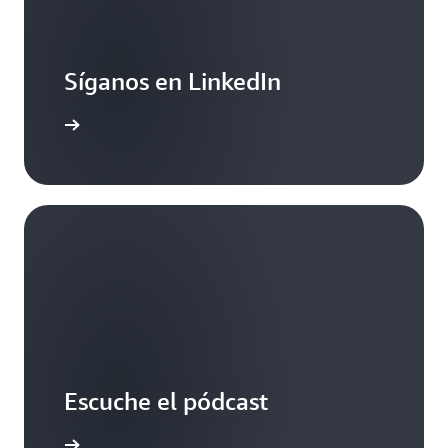
Síganos en LinkedIn
ormación
Escuche el pódcast
ormación