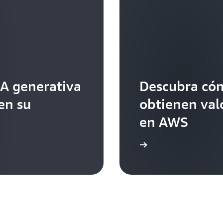
IA generativa
Descubra cóm
en su
obtienen valo
en AWS
Más información