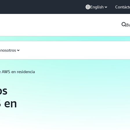
English
Contáct
B
nosotros
e AWS en residencia
os
S en