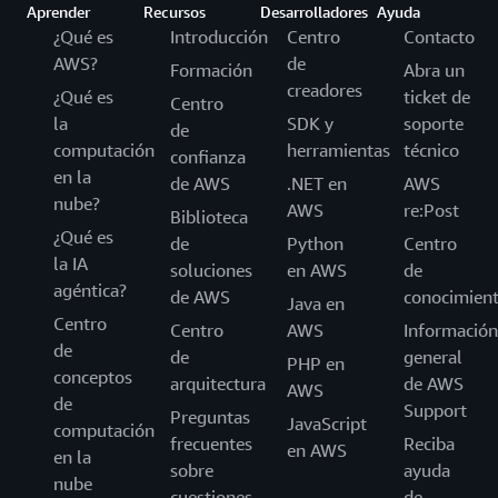
Aprender
Recursos
Desarrolladores
Ayuda
¿Qué es
Introducción
Centro
Contacto
AWS?
de
Formación
Abra un
creadores
¿Qué es
ticket de
Centro
la
SDK y
soporte
de
computación
herramientas
técnico
confianza
en la
de AWS
.NET en
AWS
nube?
AWS
re:Post
Biblioteca
¿Qué es
de
Python
Centro
la IA
soluciones
en AWS
de
agéntica?
de AWS
conocimien
Java en
Centro
Centro
AWS
Información
de
de
general
PHP en
conceptos
arquitectura
de AWS
AWS
de
Support
Preguntas
JavaScript
computación
frecuentes
Reciba
en AWS
en la
sobre
ayuda
nube
cuestiones
de