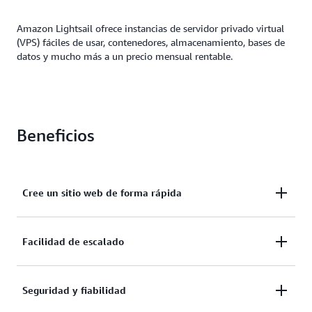
Amazon Lightsail ofrece instancias de servidor privado virtual
(VPS) fáciles de usar, contenedores, almacenamiento, bases de
datos y mucho más a un precio mensual rentable.
Beneficios
Cree un sitio web de forma rápida
Cree un sitio web o una aplicación con tan solo unos
Facilidad de escalado
clics. Configure de forma automática los entornos
de red, acceso y seguridad.
Escale con facilidad a medida que crece o migre los
Seguridad y fiabilidad
recursos al ecosistema más amplio de AWS, como