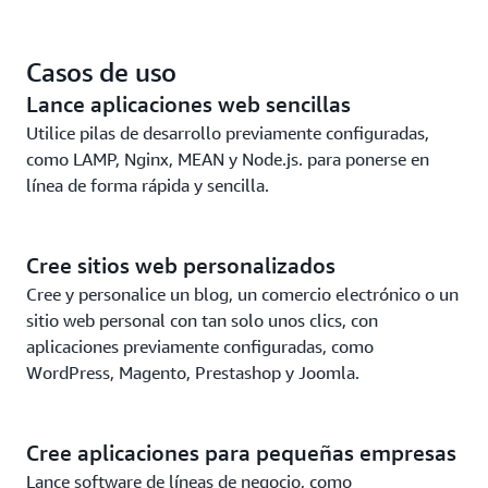
Amazon EC2.
Aproveche la seguridad y la fiabilidad de la
Casos de uso
plataforma en la nube líder en el mundo.
Lance aplicaciones web sencillas
Utilice pilas de desarrollo previamente configuradas,
como LAMP, Nginx, MEAN y Node.js. para ponerse en
línea de forma rápida y sencilla.
Cree sitios web personalizados
Cree y personalice un blog, un comercio electrónico o un
sitio web personal con tan solo unos clics, con
aplicaciones previamente configuradas, como
WordPress, Magento, Prestashop y Joomla.
Cree aplicaciones para pequeñas empresas
Lance software de líneas de negocio, como