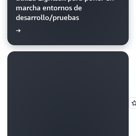
marcha entornos de
desarrollo/pruebas
el blog