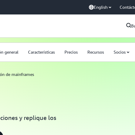
English
Contáct
B
ón general
Características
Precios
Recursos
Socios
ión de mainframes
ciones y replique los