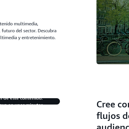
tenido multimedia,
 futuro del sector. Descubra
timedia y entretenimiento.
n de este contenido.
Cree co
uevo en unos minutos.
flujos d
audienc