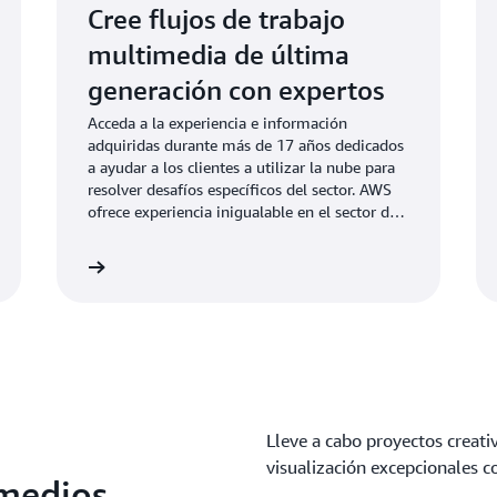
Cree flujos de trabajo
multimedia de última
generación con expertos
Acceda a la experiencia e información
adquiridas durante más de 17 años dedicados
a ayudar a los clientes a utilizar la nube para
resolver desafíos específicos del sector. AWS
ofrece experiencia inigualable en el sector de
contenido multimedia y entretenimiento, que
incluye el más alto nivel de conocimiento
nformación
Más informaci
operativo y la mayor capacidad a escala en
comparación con cualquier otro proveedor de
nube.
Lleve a cabo proyectos creati
visualización excepcionales c
 medios