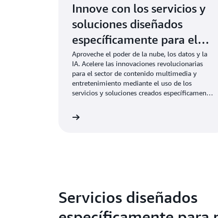
Innove con los servicios y
soluciones diseñados
específicamente para el
sector
Aproveche el poder de la nube, los datos y la
IA. Acelere las innovaciones revolucionarias
para el sector de contenido multimedia y
entretenimiento mediante el uso de los
servicios y soluciones creados específicamente
para la industria en AWS.
Más información
Más i
Servicios diseñados
específicamente para