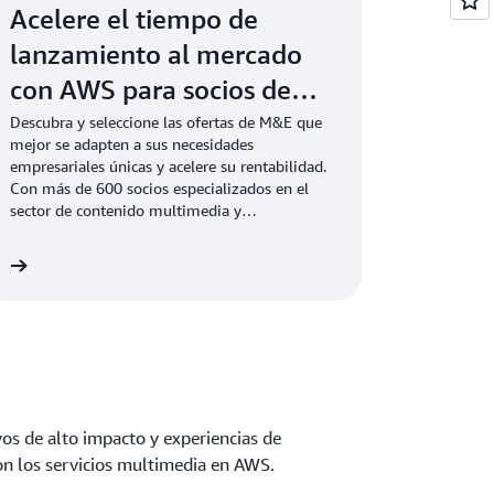
Acelere el tiempo de
lanzamiento al mercado
con AWS para socios de
M&E
Descubra y seleccione las ofertas de M&E que
mejor se adapten a sus necesidades
empresariales únicas y acelere su rentabilidad.
Con más de 600 socios especializados en el
sector de contenido multimedia y
entretenimiento, AWS cuenta con la
comunidad de socios más grande entre los
ón
proveedores de nube.
vos de alto impacto y experiencias de
on los servicios multimedia en AWS.