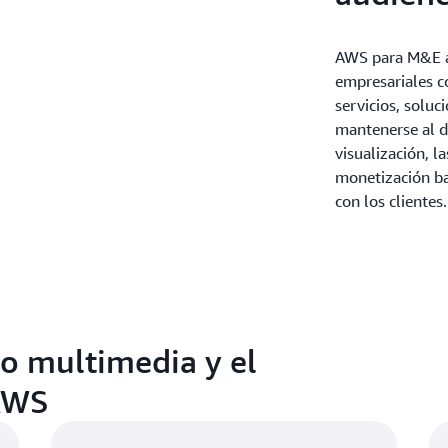
AWS para M&E ay
empresariales c
servicios, soluc
mantenerse al d
visualización, l
monetización bas
con los clientes.
o multimedia y el
AWS