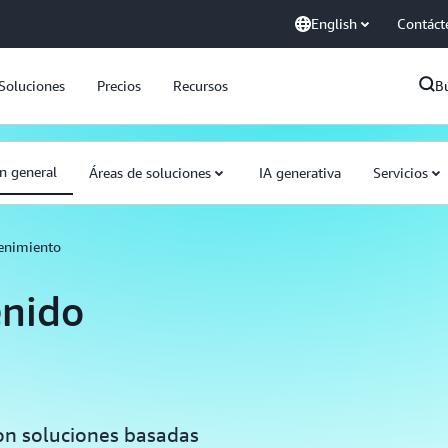
English
Contáct
Soluciones
Precios
Recursos
B
n general
Áreas de soluciones
IA generativa
Servicios
tenimiento
enido
on soluciones basadas