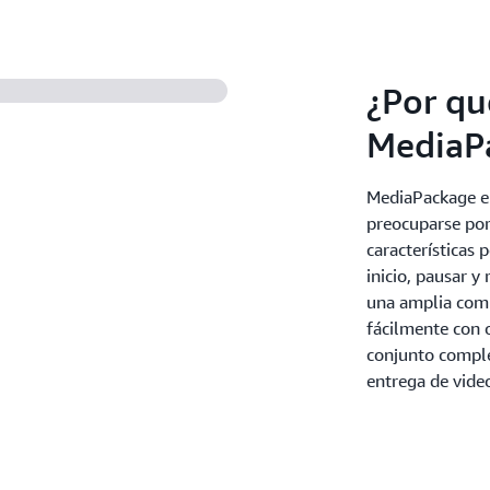
AWS Elemental MediaLive.
¿Por qu
MediaP
MediaPackage en
preocuparse por
características
inicio, pausar y
una amplia comp
fácilmente con 
conjunto comple
entrega de video