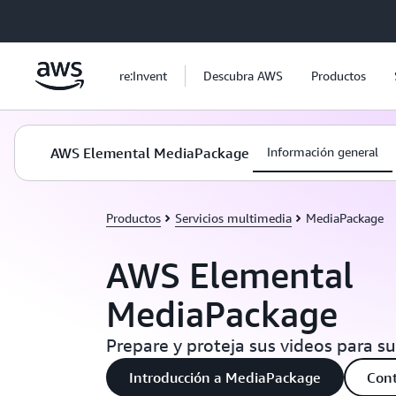
Saltar al contenido principal
re:Invent
Descubra AWS
Productos
AWS Elemental MediaPackage
Información general
Productos
Servicios multimedia
MediaPackage
AWS Elemental
MediaPackage
Prepare y proteja sus videos para s
Introducción a MediaPackage
Cont