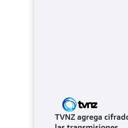
TVNZ agrega cifrado
las transmisiones