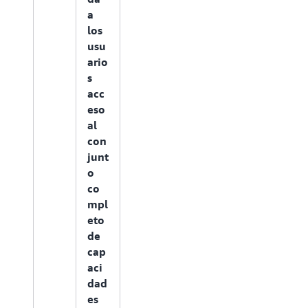
mismo precio una
a
vez que se hayan
utilizado todas las
los
unidades.
usu
ario
s
Pre
acc
cio
eso
de
al
con
con
su
junt
mo
o
de
co
Am
mpl
azo
eto
n Q
de
Bus
cap
ine
aci
ss
dad
es