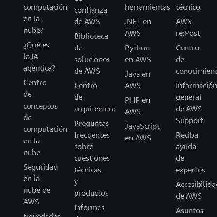
computación
herramientas
técnico
confianza
en la
de AWS
.NET en
AWS
nube?
AWS
re:Post
Biblioteca
¿Qué es
de
Python
Centro
la IA
soluciones
en AWS
de
agéntica?
de AWS
conocimien
Java en
Centro
Centro
AWS
Información
de
de
general
PHP en
conceptos
arquitectura
de AWS
AWS
de
Support
Preguntas
JavaScript
computación
frecuentes
Reciba
en AWS
en la
sobre
ayuda
nube
cuestiones
de
Seguridad
técnicas
expertos
en la
y
Accesibilida
nube de
productos
de AWS
AWS
Informes
Asuntos
Novedades