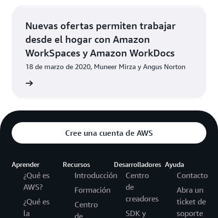
Nuevas ofertas permiten trabajar
desde el hogar con Amazon
WorkSpaces y Amazon WorkDocs
18 de marzo de 2020, Muneer Mirza y Angus Norton
a ahora
Cree una cuenta de AWS
Aprender
Recursos
Desarrolladores
Ayuda
¿Qué es
Introducción
Centro
Contacto
AWS?
de
Formación
Abra un
creadores
¿Qué es
ticket de
Centro
la
SDK y
soporte
de