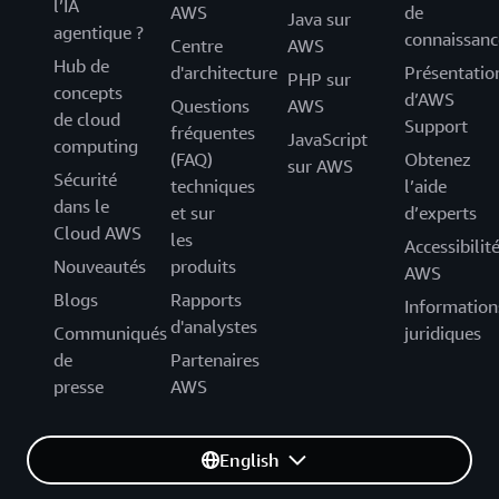
l’IA
AWS
de
Java sur
agentique ?
connaissanc
Centre
AWS
Hub de
d'architecture
Présentatio
PHP sur
concepts
d’AWS
Questions
AWS
de cloud
Support
fréquentes
JavaScript
computing
(FAQ)
Obtenez
sur AWS
Sécurité
techniques
l’aide
dans le
et sur
d’experts
Cloud AWS
les
Accessibilit
Nouveautés
produits
AWS
Blogs
Rapports
Information
d'analystes
Communiqués
juridiques
de
Partenaires
presse
AWS
English