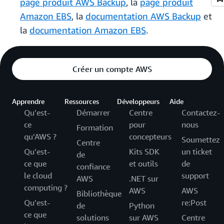
page produit AWS Backup
, la
page produit
Amazon EBS
, la
documentation AWS Backup
et
la
documentation Amazon EBS
.
Créer un compte AWS
Apprendre
Ressources
Développeurs
Aide
Qu’est-
Démarrer
Centre
Contactez-
ce
pour
nous
Formation
qu’AWS ?
concepteurs
Soumettez
Centre
Qu’est-
Kits SDK
un ticket
de
ce que
et outils
de
confiance
le cloud
support
AWS
.NET sur
computing ?
AWS
AWS
Bibliothèque
Qu’est-
re:Post
de
Python
ce que
solutions
sur AWS
Centre