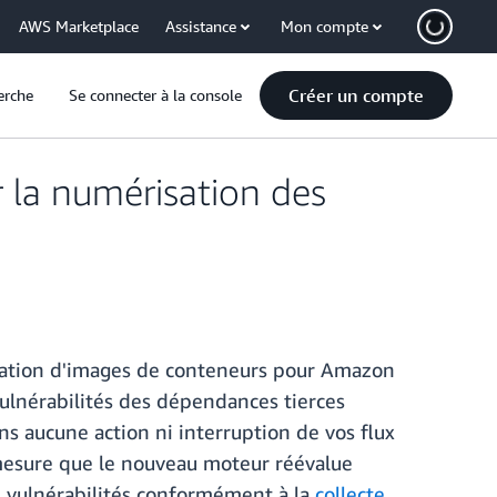
AWS Marketplace
Assistance
Mon compte
Créer un compte
erche
Se connecter à la console
 la numérisation des
sation d'images de conteneurs pour Amazon
vulnérabilités des dépendances tierces
s aucune action ni interruption de vos flux
 à mesure que le nouveau moteur réévalue
es vulnérabilités conformément à la
collecte