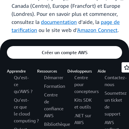
Canada (Centre), Europe (Francfort) et Europe
(Londres). Pour en savoir plus et commencer,
consultez la
documentation
d'aide, la
page de
tarification
ou le site web d’
Amazon Connect
.
Créer un compte AWS
Apprendre
Ressources
Développeurs
Aide
Qu’est-
Démarrer
Centre
Contactez-
ce
pour
nous
Formation
qu’AWS ?
concepteurs
Soumettez
Centre
Qu’est-
Kits SDK
un ticket
de
ce que
et outils
de
confiance
le cloud
support
AWS
.NET sur
computing ?
AWS
AWS
Bibliothèque