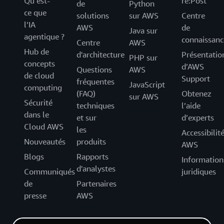
Qu’est-
re:Post
de
Python
ce que
solutions
sur AWS
Centre
l’IA
AWS
de
Java sur
agentique ?
connaissanc
Centre
AWS
Hub de
d'architecture
Présentatio
PHP sur
concepts
d’AWS
Questions
AWS
de cloud
Support
fréquentes
JavaScript
computing
(FAQ)
Obtenez
sur AWS
Sécurité
techniques
l’aide
dans le
et sur
d’experts
Cloud AWS
les
Accessibilit
Nouveautés
produits
AWS
Blogs
Rapports
Information
d'analystes
Communiqués
juridiques
de
Partenaires
presse
AWS