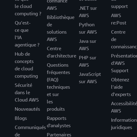
confiance
le cloud
support
AWS
.NET sur
computing ?
AWS
AWS
Bibliothèque
Qu’est-
re:Post
de
Python
ce que
solutions
sur AWS
Centre
l’IA
AWS
de
Java sur
agentique ?
connaissanc
Centre
AWS
Hub de
d'architecture
Présentatio
PHP sur
concepts
d’AWS
Questions
AWS
de cloud
Support
fréquentes
JavaScript
computing
(FAQ)
Obtenez
sur AWS
Sécurité
techniques
l’aide
dans le
et sur
d’experts
Cloud AWS
les
Accessibilit
Nouveautés
produits
AWS
Blogs
Rapports
Information
d'analystes
Communiqués
juridiques
de
Partenaires