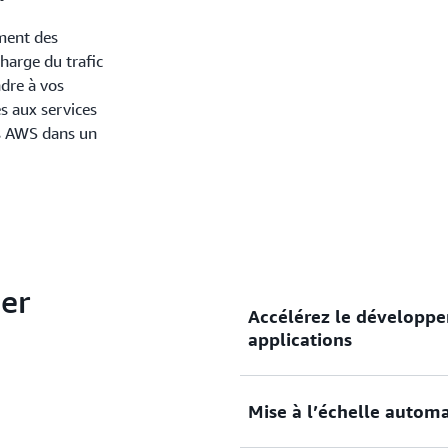
ment des
harge du trafic
ndre à vos
ès aux services
ns AWS dans un
er
Accélérez le développe
applications
Mise à l’échelle automa
Créez, exécutez et sécurise
sans expérience préalable d