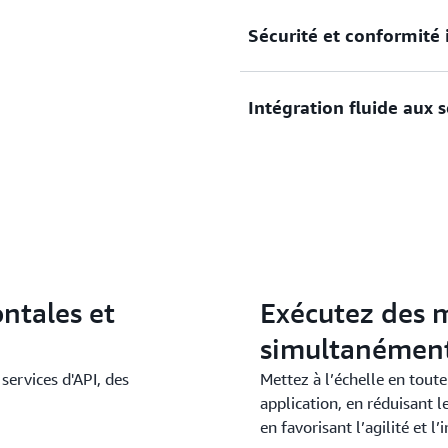
Sécurité et conformité 
Mettez à l’échelle et équil
rentable avec une haute disp
Intégration fluide aux 
Répondez à vos exigences e
tout en restant concentré s
Connectez-vous aux services
d’attente de messages sur 
applications.
ontales et
Exécutez des m
simultanémen
services d'API, des
Mettez à l’échelle en tou
application, en réduisant le
en favorisant l’agilité et l’