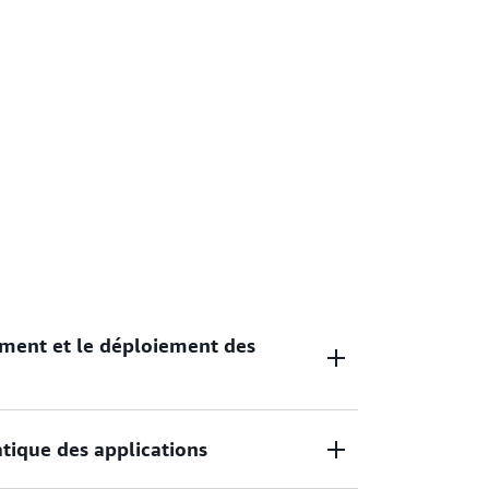
ment et le déploiement des
tique des applications
z des applications Web à grande échelle,
es conteneurs ou de l’infrastructure.