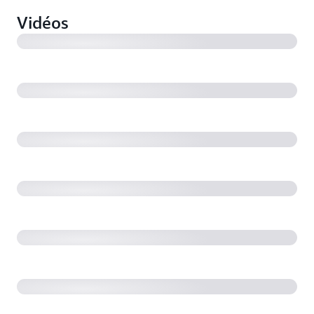
Vidéos
Exploration d'AWS App Runner
Prise en charge de VPC par AWS App Runner – Lancer
la démonstration
Prise en charge d'AWS App Runner par Amazon VPC
Démonstration de l'intégration de VPC à AWS App
Runner à l'aide du kit SDK AWS
Lancement de la fonction d'intégration de X-Ray à
AWS App Runner