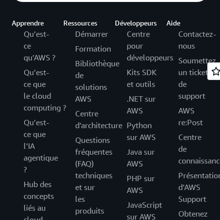
Apprendre
Ressources
Développeurs
Aide
Qu’est-
Démarrer
Centre
Contactez-
ce
pour
nous
Formation
qu’AWS ?
développeurs
Soumettez
Bibliothèque
Qu’est-
Kits SDK
un ticket
de
ce que
et outils
de
solutions
le cloud
support
AWS
.NET sur
computing ?
AWS
AWS
Centre
Qu’est-
re:Post
d'architecture
Python
ce que
sur AWS
Centre
Questions
l’IA
de
fréquentes
Java sur
agentique
connaissanc
(FAQ)
AWS
?
techniques
Présentatio
PHP sur
Hub des
et sur
d’AWS
AWS
concepts
les
Support
JavaScript
liés au
produits
Obtenez
sur AWS
cloud