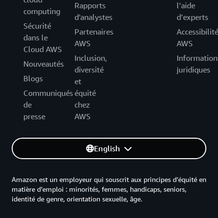
Rapports
l’aide
computing
d'analystes
d’experts
Sécurité
Partenaires
Accessibilit
dans le
AWS
AWS
Cloud AWS
Inclusion,
Information
Nouveautés
diversité
juridiques
Blogs
et
Communiqués
équité
de
chez
presse
AWS
English
Amazon est un employeur qui souscrit aux principes d’équité en
matière d’emploi : minorités, femmes, handicaps, seniors,
identité de genre, orientation sexuelle, âge.