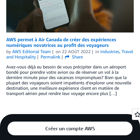
AWS permet à Air Canada de créer des expériences
numériques novatrices au profit des voyageurs
by
AWS Editorial Team
on
22 AOûT 2022
in
Industries
,
Travel
and Hospitality
Permalink
Share
Avez-vous déjà eu besoin de vous précipiter dans un aéroport
bondé pour prendre votre avion ou de réserver un vol à la
dernière minute pour des vacances impromptues? Bien que la
plupart des voyageurs soient impatients d’explorer une nouvelle
destination, une meilleure expérience client en matière de
transport aérien peut rendre leur voyage encore plus […]
Créer un compte AWS