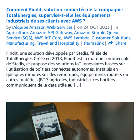
Comment Findit, solution connectée de la compagnie
TotalEnergies, supervise-t-elle les équipements
industriels de ses clients avec AWS ?
by
L'équipe Amazon Web Services
on
24 OCT 2023
in
Agriculture
,
Amazon API Gateway
,
Amazon Simple Queue
Service (SQS)
,
AWS IoT Core
,
AWS Lambda
,
Customer Solutions
,
Manufacturing
,
Travel and Hospitality
Permalink
Share
Findit, une solution développée par Stedis, filiale de
TotalEnergies Créée en 2018, FindIt est la marque commerciale
de Stedis, et propose des solutions IoT innovantes basées sur
l’utilisation de boîtiers connectés autonomes. Installés en
quelques minutes sur des remorques, équipements routiers ou
autres matériels (BTP, agricoles, industriels), ces boîtiers
communiquent de la data utile au […]