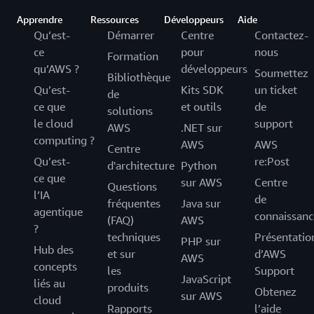
Apprendre
Ressources
Développeurs
Aide
Qu’est-
Démarrer
Centre
Contactez-
ce
pour
nous
Formation
qu’AWS ?
développeurs
Soumettez
Bibliothèque
Qu’est-
Kits SDK
un ticket
de
ce que
et outils
de
solutions
le cloud
support
AWS
.NET sur
computing ?
AWS
AWS
Centre
Qu’est-
re:Post
d'architecture
Python
ce que
sur AWS
Centre
Questions
l’IA
de
fréquentes
Java sur
agentique
connaissanc
(FAQ)
AWS
?
techniques
Présentatio
PHP sur
Hub des
et sur
d’AWS
AWS
concepts
les
Support
JavaScript
liés au
produits
Obtenez
sur AWS
cloud
Rapports
l’aide