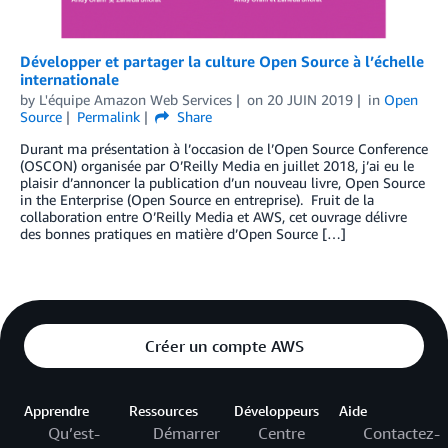
Développer et partager la culture Open Source à l’échelle
internationale
by
L'équipe Amazon Web Services
on
20 JUIN 2019
in
Open
Source
Permalink
Share
Durant ma présentation à l’occasion de l’Open Source Conference
(OSCON) organisée par O’Reilly Media en juillet 2018, j’ai eu le
plaisir d’annoncer la publication d’un nouveau livre, Open Source
in the Enterprise (Open Source en entreprise). Fruit de la
collaboration entre O’Reilly Media et AWS, cet ouvrage délivre
des bonnes pratiques en matière d’Open Source […]
Créer un compte AWS
Apprendre
Ressources
Développeurs
Aide
Qu’est-
Démarrer
Centre
Contactez-