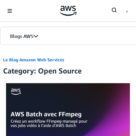
Skip to Main Content
Blogs AWS
Accueil
Le Blog Amazon Web Services
Category: Open Source
Éditions