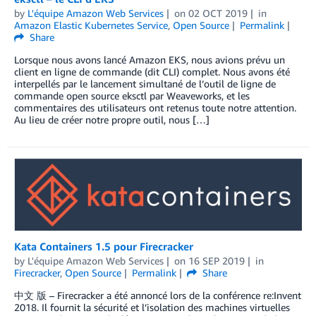
by
L'équipe Amazon Web Services
on
02 OCT 2019
in
Amazon Elastic Kubernetes Service
,
Open Source
Permalink
Share
Lorsque nous avons lancé Amazon EKS, nous avions prévu un
client en ligne de commande (dit CLI) complet. Nous avons été
interpellés par le lancement simultané de l’outil de ligne de
commande open source eksctl par Weaveworks, et les
commentaires des utilisateurs ont retenus toute notre attention.
Au lieu de créer notre propre outil, nous […]
Kata Containers 1.5 pour Firecracker
by
L'équipe Amazon Web Services
on
16 SEP 2019
in
Firecracker
,
Open Source
Permalink
Share
中文 版 – Firecracker a été annoncé lors de la conférence re:Invent
2018. Il fournit la sécurité et l’isolation des machines virtuelles