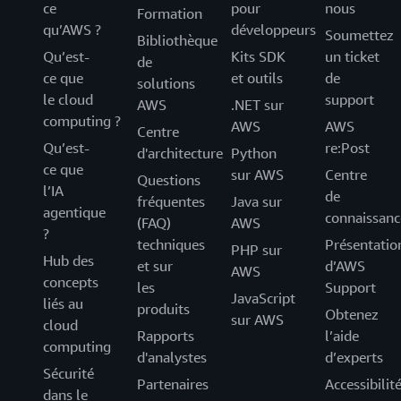
ce
pour
nous
Formation
qu’AWS ?
développeurs
Soumettez
Bibliothèque
Qu’est-
Kits SDK
un ticket
de
ce que
et outils
de
solutions
le cloud
support
AWS
.NET sur
computing ?
AWS
AWS
Centre
Qu’est-
re:Post
d'architecture
Python
ce que
sur AWS
Centre
Questions
l’IA
de
fréquentes
Java sur
agentique
connaissanc
(FAQ)
AWS
?
techniques
Présentatio
PHP sur
Hub des
et sur
d’AWS
AWS
concepts
les
Support
JavaScript
liés au
produits
Obtenez
sur AWS
cloud
Rapports
l’aide
computing
d'analystes
d’experts
Sécurité
Partenaires
Accessibilit
dans le