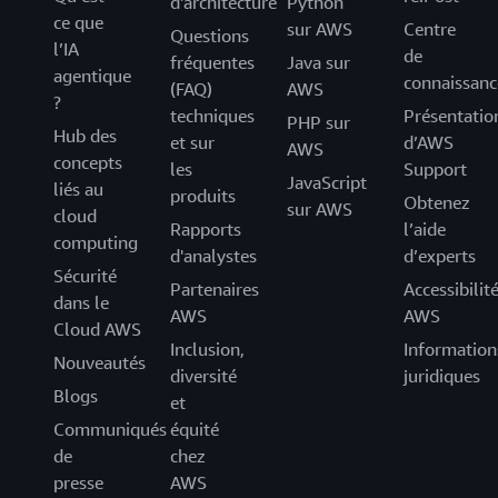
d'architecture
Python
ce que
sur AWS
Centre
Questions
l’IA
de
fréquentes
Java sur
agentique
connaissanc
(FAQ)
AWS
?
techniques
Présentatio
PHP sur
Hub des
et sur
d’AWS
AWS
concepts
les
Support
JavaScript
liés au
produits
Obtenez
sur AWS
cloud
Rapports
l’aide
computing
d'analystes
d’experts
Sécurité
Partenaires
Accessibilit
dans le
AWS
AWS
Cloud AWS
Inclusion,
Information
Nouveautés
diversité
juridiques
Blogs
et
Communiqués
équité
de
chez
presse
AWS