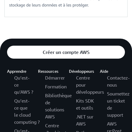
stockage de leurs données et à les protéger.
Créer un compte AWS
Apprendre
Ressources
Développeurs
Aide
Qu’est-
Démarrer
Centre
Contactez-
ce
pour
nous
Formation
qu’AWS ?
développeurs
Soumettez
Bibliothèque
Qu’est-
Kits SDK
un ticket
de
ce que
et outils
de
solutions
le cloud
support
AWS
.NET sur
computing ?
AWS
AWS
Centre
Qu’est-
re:Post