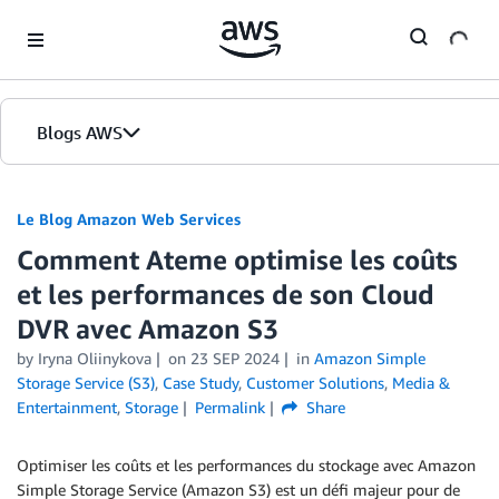
Skip to Main Content
Blogs AWS
Accueil
Le Blog Amazon Web Services
Comment Ateme optimise les coûts
Éditions
et les performances de son Cloud
DVR avec Amazon S3
by
Iryna Oliinykova
on
23 SEP 2024
in
Amazon Simple
Storage Service (S3)
,
Case Study
,
Customer Solutions
,
Media &
Entertainment
,
Storage
Permalink
Share
Optimiser les coûts et les performances du stockage avec Amazon
Simple Storage Service (Amazon S3) est un défi majeur pour de