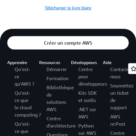
Télécharger le livre blanc
Créer un compte AWS
Apprendre
Ressources
Développeurs
Aide
Qu’est-
Démarrer
Centre
Contactez-
ce
pour
nous
Formation
qu’AWS ?
développeurs
Soumettez
Bibliothèque
Qu’est-
Kits SDK
un ticket
de
ce que
et outils
de
solutions
le cloud
support
AWS
.NET sur
computing ?
AWS
AWS
Centre
Qu’est-
re:Post
d'architecture
Python
ce que
sur AWS
Centre
Questions