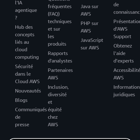
l’IA
de
fréquentes
Java sur
agentique
connaissanc
(FAQ)
AWS
?
techniques
Présentatio
PHP sur
Hub des
et sur
d’AWS
AWS
concepts
les
Support
JavaScript
liés au
produits
Obtenez
sur AWS
cloud
Rapports
l’aide
computing
d'analystes
d’experts
Sécurité
Partenaires
Accessibilit
dans le
AWS
AWS
Cloud AWS
Inclusion,
Information
Nouveautés
diversité
juridiques
Blogs
et
Communiqués
équité
de
chez
presse
AWS