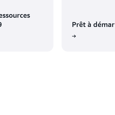
ressources
9
Prêt à démar
S'inscrire