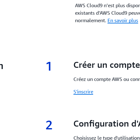
AWS Cloud9 n’est plus disponi
existants d’AWS Cloud9 peuven
normalement.
En savoir plus
1
n
1.
Créer un compt
Créez un compte AWS ou conne
S'inscrire
2
2.
Configuration d
Choisissez le type d'utilisati