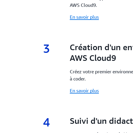
AWS Cloud9.
En savoir plus
3
3.
Création d'un e
AWS Cloud9
Créez votre premier environ
à coder.
En savoir plus
4
4.
Suivi d'un didact