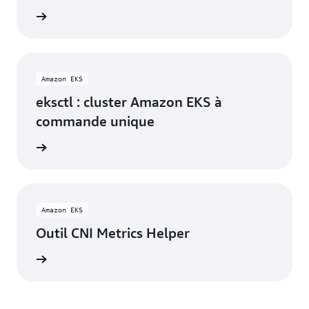
oir plus
Amazon EKS
eksctl : cluster Amazon EKS à
commande unique
oir plus
Amazon EKS
Outil CNI Metrics Helper
oir plus