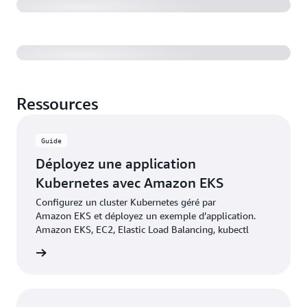
Amazon EKS Anywhere vs EKS on AWS Outposts
Ressources
Guide
Déployez une application
Kubernetes avec Amazon EKS
Configurez un cluster Kubernetes géré par
Amazon EKS et déployez un exemple d’application.
Amazon EKS, EC2, Elastic Load Balancing, kubectl
à créer