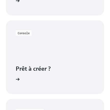
e des FAQ
Console
Prêt à créer ?
azon EKS