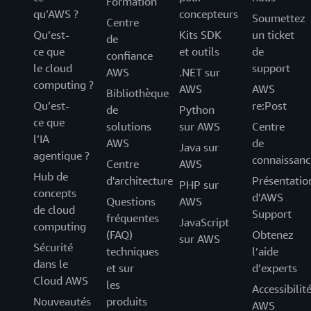
Formation
qu’AWS ?
concepteurs
Soumettez
Centre
Qu’est-
Kits SDK
un ticket
de
ce que
et outils
de
confiance
le cloud
support
AWS
.NET sur
computing ?
AWS
AWS
Bibliothèque
Qu’est-
re:Post
de
Python
ce que
solutions
sur AWS
Centre
l’IA
AWS
de
Java sur
agentique ?
connaissanc
Centre
AWS
Hub de
d'architecture
Présentatio
PHP sur
concepts
d’AWS
Questions
AWS
de cloud
Support
fréquentes
JavaScript
computing
(FAQ)
Obtenez
sur AWS
Sécurité
techniques
l’aide
dans le
et sur
d’experts
Cloud AWS
les
Accessibilit
Nouveautés
produits
AWS