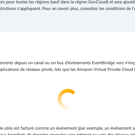
 mois pour toutes les régions (sauf dans la région GovCloud) et sera ajou
trictions s’appliquent. Pour en savoir plus, consultez les conditions de l'
nements depuis un canal ou un bus d’événements EventBridge vers n’impo
applications de réseaux privés, tels que les Amazon Virtual Private Cloud
nnée utile est facturé comme un événement (par exemple, un événement 
ux transferts de données envoyées vers internet ou vers des réseaux pri