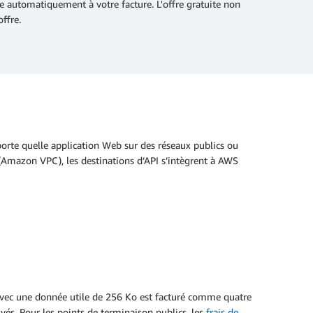
tée automatiquement à votre facture. L'offre gratuite non
offre.
rte quelle application Web sur des réseaux publics ou
 (Amazon VPC), les destinations d’API s’intègrent à AWS
avec une donnée utile de 256 Ko est facturé comme quatre
vés. Pour les points de terminaison publics, les
frais de