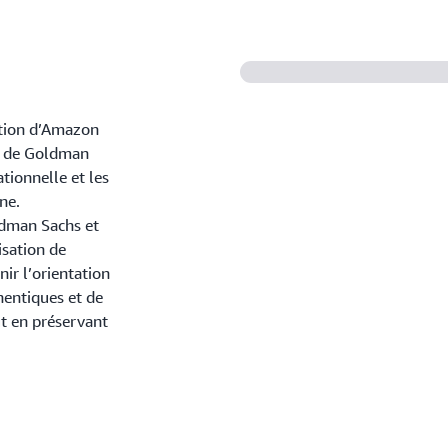
ation d’Amazon
es de Goldman
tionnelle et les
ne.
dman Sachs et
isation de
ir l’orientation
hentiques et de
ut en préservant