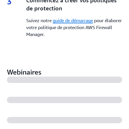
3
3.
Commencez à créer vos politiques
de protection
Suivez notre
guide de démarrage
pour élaborer
votre politique de protection AWS Firewall
Manager.
Webinaires