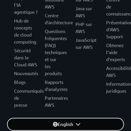
l’IA
AWS
de
Java sur
agentique ?
connaissanc
Centre
AWS
Hub de
d'architecture
Présentatio
PHP sur
concepts
d’AWS
Questions
AWS
de cloud
Support
fréquentes
JavaScript
computing
(FAQ)
Obtenez
sur AWS
Sécurité
techniques
l’aide
dans le
et sur
d’experts
Cloud AWS
les
Accessibilit
Nouveautés
produits
AWS
Blogs
Rapports
Information
d'analystes
Communiqués
juridiques
de
Partenaires
presse
AWS
English