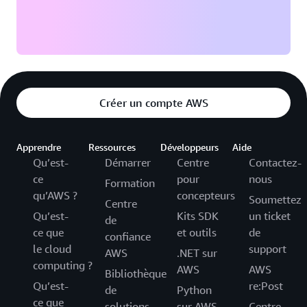
Créer un compte AWS
Apprendre
Ressources
Développeurs
Aide
Qu’est-
Démarrer
Centre
Contactez-
ce
pour
nous
Formation
qu’AWS ?
concepteurs
Soumettez
Centre
Qu’est-
Kits SDK
un ticket
de
ce que
et outils
de
confiance
le cloud
support
AWS
.NET sur
computing ?
AWS
AWS
Bibliothèque
Qu’est-
re:Post
de
Python
ce que
solutions
sur AWS
Centre