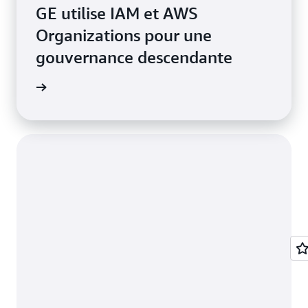
GE utilise IAM et AWS
Organizations pour une
gouvernance descendante
e de cas