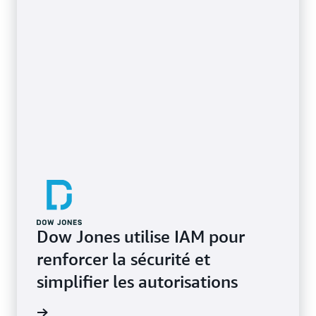
En savoir plus sur le parcours du moindre privilège
Dow Jones utilise IAM pour
renforcer la sécurité et
simplifier les autorisations
e de cas