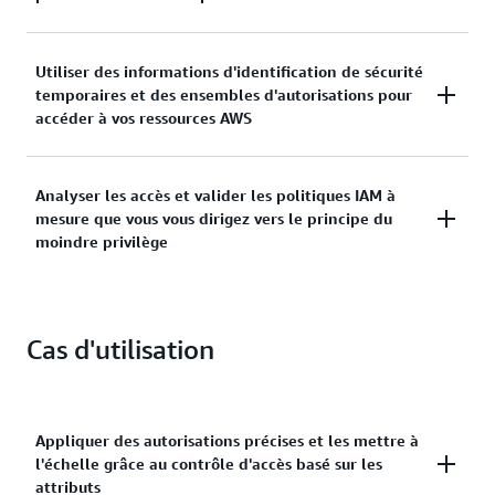
moindre privilège en utilisant des contrôles d'accès
précis pour vos charges de travail.
Gérer les identités sur un seul compte AWS ou
Utiliser des informations d'identification de sécurité
connecter de manière centralisée les identités à
temporaires et des ensembles d'autorisations pour
plusieurs comptes AWS.
accéder à vos ressources AWS
Attribuer des informations d'identification de
Analyser les accès et valider les politiques IAM à
sécurité temporaires aux charges de travail qui
mesure que vous vous dirigez vers le principe du
accèdent vos ressources AWS en utilisant l'IAM et
moindre privilège
accorder à votre personnel l'accès à AWS IAM
Identity Center.
Élaborer des politiques de moindre privilège, vérifier
les accès externes et non utilisés aux ressources et
Cas d'utilisation
analyser en permanence pour ajuster les
autorisations.
Appliquer des autorisations précises et les mettre à
l'échelle grâce au contrôle d'accès basé sur les
attributs