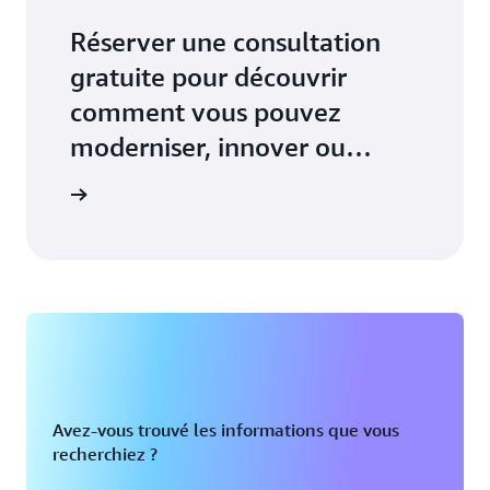
Réserver une consultation
gratuite pour découvrir
comment vous pouvez
moderniser, innover ou
mettre à l’échelle votre
un expert
entreprise
Avez-vous trouvé les informations que vous
recherchiez ?