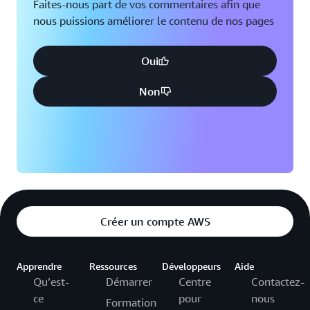
Faites-nous part de vos commentaires afin que
nous puissions améliorer le contenu de nos pages
Oui
Non
Créer un compte AWS
Apprendre
Ressources
Développeurs
Aide
Qu’est-
Démarrer
Centre
Contactez-
ce
pour
nous
Formation