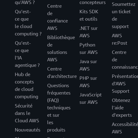
qu’AWS ?
concepteurs
Soumettez
Centre
Qu’est-
Kits SDK
un ticket
de
ce que
et outils
de
confiance
le cloud
support
AWS
.NET sur
computing ?
AWS
AWS
Bibliothèque
Qu’est-
re:Post
de
Python
ce que
solutions
sur AWS
Centre
l’IA
AWS
de
Java sur
agentique ?
connaissanc
Centre
AWS
Hub de
d'architecture
Présentatio
PHP sur
concepts
d’AWS
Questions
AWS
de cloud
Support
fréquentes
JavaScript
computing
(FAQ)
Obtenez
sur AWS
Sécurité
techniques
l’aide
dans le
et sur
d’experts
Cloud AWS
les
Accessibilit
Nouveautés
produits
AWS