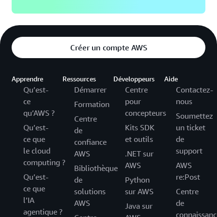
Créer un compte AWS
Apprendre
Ressources
Développeurs
Aide
Qu’est-
Démarrer
Centre
Contactez-
ce
pour
nous
Formation
qu’AWS ?
concepteurs
Soumettez
Centre
Qu’est-
Kits SDK
un ticket
de
ce que
et outils
de
confiance
le cloud
support
AWS
.NET sur
computing ?
AWS
AWS
Bibliothèque
Qu’est-
re:Post
de
Python
ce que
solutions
sur AWS
Centre
l’IA
AWS
de
Java sur
agentique ?
connaissanc