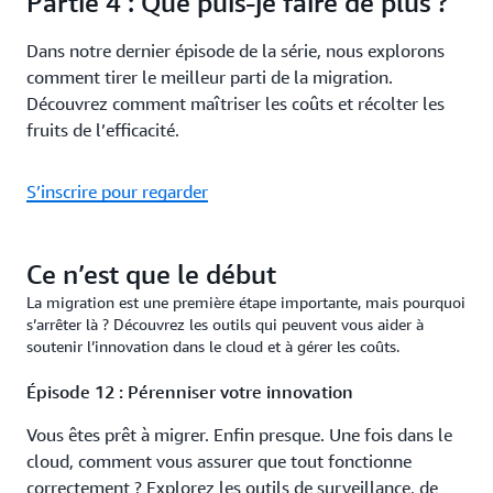
Partie 4 : Que puis-je faire de plus ?
Épisode 10 : Réplication de la configuration
Dans notre dernier épisode de la série, nous explorons
Votre infrastructure doit suivre la mise à l’échelle de vos
comment tirer le meilleur parti de la migration.
clients. Découvrez comment tenir leur rythme grâce à un
Découvrez comment maîtriser les coûts et récolter les
déploiement d’infrastructure automatisé, sûr et
fruits de l’efficacité.
reproductible.
S’inscrire pour regarder
6 minutes
Durée :
Shelly Dar Rapaport, Senior Solutions
Intervenants :
Architect chez AWS, et Kilian Ruess, SaaS Advisor chez
Ce n’est que le début
AWS
La migration est une première étape importante, mais pourquoi
s’arrêter là ? Découvrez les outils qui peuvent vous aider à
Épisode 11 : Réduction des frais d’exploitation
soutenir l’innovation dans le cloud et à gérer les coûts.
Votre application est opérationnelle dans le cloud. Mais
Épisode 12 : Pérenniser votre innovation
maintenant, vous devez trouver des moyens intelligents
d’éliminer les tâches lourdes indifférenciées. C’est là que
Vous êtes prêt à migrer. Enfin presque. Une fois dans le
les services gérés entrent en jeu.
cloud, comment vous assurer que tout fonctionne
correctement ? Explorez les outils de surveillance, de