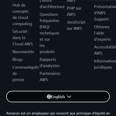
Centre
AWS
Hub de
d'architecture
Présentatio
PHP sur
concepts
d’AWS
Questions
AWS
de cloud
Support
fréquentes
JavaScript
computing
(FAQ)
Obtenez
sur AWS
Sécurité
techniques
l’aide
dans le
et sur
d’experts
Cloud AWS
les
Accessibilit
Nouveautés
produits
AWS
Blogs
Rapports
Information
d'analystes
Communiqués
juridiques
de
Partenaires
presse
AWS
English
Amazon est un employeur qui souscrit aux principes d’équité en