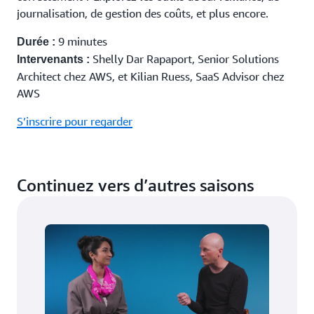
6 minutes
Durée :
journalisation, de gestion des coûts, et plus encore.
Luca Guida, Solutions Architect chez
Intervenants :
AWS, et Jamila Jamilova, Startup Solutions Architect
9 minutes
Durée :
chez AWS
Shelly Dar Rapaport, Senior Solutions
Intervenants :
Architect chez AWS, et Kilian Ruess, SaaS Advisor chez
S’inscrire pour regarder
AWS
S’inscrire pour regarder
Continuez vers d’autres saisons