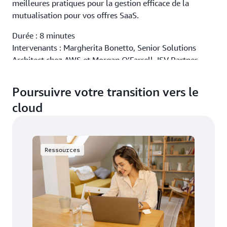
meilleures pratiques pour la gestion efficace de la
mutualisation pour vos offres SaaS.
Durée : 8 minutes
Intervenants : Margherita Bonetto, Senior Solutions
Architect chez AWS et Morgan O’Farrell, ISV Partner
Sales Manager chez AWS
Poursuivre votre transition vers le
S’inscrire pour regarder
cloud
Ressources