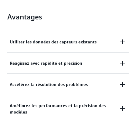
Avantages
Utiliser les données des capteurs existants
Utilisez les données des capteurs existants pour
Réagissez avec rapidité et précision
créer des modèles de machine learning (ML)
spécifiques à votre équipement.
Réagissez avec rapidité et précision grâce à la
Accélérez la résolution des problèmes
surveillance automatique des équipements qui
repère les capteurs défaillants.
Accélérez la résolution des problèmes grâce à des
Améliorez les performances et la précision des
notifications immédiates et des actions
modèles
automatiques lorsque des anomalies sont détectées.
Améliorez les performances des modèles et la
précision des alertes en intégrant les tendances et le