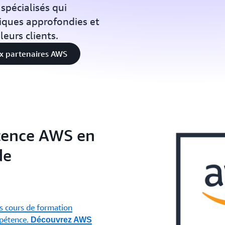
spécialisés qui
iques approfondies et
leurs clients.
ux partenaires AWS
tence AWS en
de
s cours de formation
mpétence.
Découvrez AWS