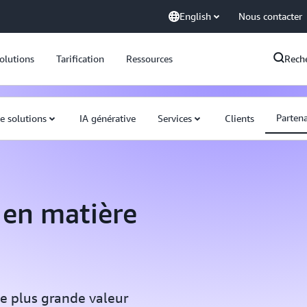
English
Nous contacter
olutions
Tarification
Ressources
Rech
Partena
 solutions
IA générative
Services
Clients
en matière
e plus grande valeur