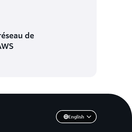
réseau de
 AWS
English