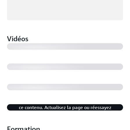
Présentation d'AWS Elemental MediaTailor
Vidéos
AWS re:Invent 2019 : Optimisation des flux vidéo en
direct vers le cloud et le client
AWS re:Invent 2018 : Comment Pac-12 diffuse des
centaines d'événements en direct
Un problème est survenu lors de la lecture de
ce contenu. Actualisez la page ou réessayez
dans quelques minutes.
Formation