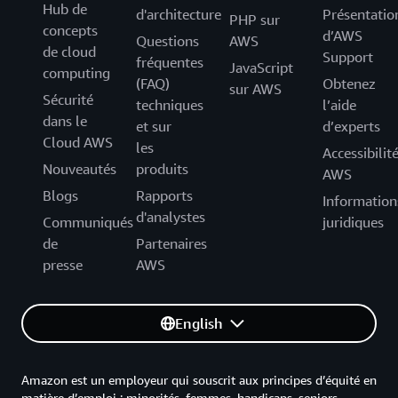
Hub de
d'architecture
Présentatio
PHP sur
concepts
d’AWS
Questions
AWS
de cloud
Support
fréquentes
JavaScript
computing
(FAQ)
Obtenez
sur AWS
Sécurité
techniques
l’aide
dans le
et sur
d’experts
Cloud AWS
les
Accessibilit
Nouveautés
produits
AWS
Blogs
Rapports
Information
d'analystes
Communiqués
juridiques
de
Partenaires
presse
AWS
English
Amazon est un employeur qui souscrit aux principes d’équité en
matière d’emploi : minorités, femmes, handicaps, seniors,