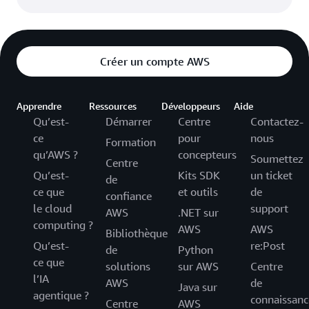
Créer un compte AWS
Apprendre
Ressources
Développeurs
Aide
Qu’est-
Démarrer
Centre
Contactez-
ce
pour
nous
Formation
qu’AWS ?
concepteurs
Soumettez
Centre
Qu’est-
Kits SDK
un ticket
de
ce que
et outils
de
confiance
le cloud
support
AWS
.NET sur
computing ?
AWS
AWS
Bibliothèque
Qu’est-
re:Post
de
Python
ce que
solutions
sur AWS
Centre
l’IA
AWS
de
Java sur
agentique ?
connaissanc
Centre
AWS