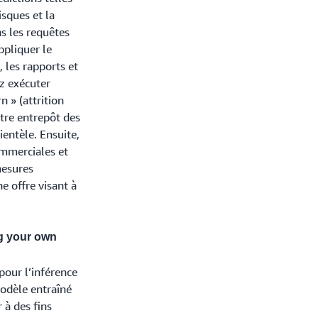
isques et la
ns les requêtes
ppliquer le
 les rapports et
z exécuter
 » (attrition
otre entrepôt des
ientèle. Ensuite,
ommerciales et
mesures
ne offre visant à
g your own
our l’inférence
modèle entraîné
à des fins