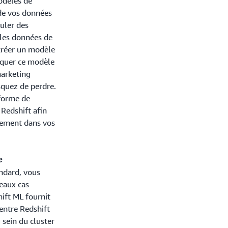
odèles de
de vos données
muler des
 les données de
 créer un modèle
liquer ce modèle
marketing
squez de perdre.
 forme de
Redshift afin
ctement dans vos
e
ndard, vous
eaux cas
hift ML fournit
 entre Redshift
sein du cluster