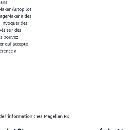
dans
Maker Autopilot
SageMaker à des
t invoquer des
yés sur des
us pouvez
er qui accepte
férence à
 de l’information chez Magellan Rx