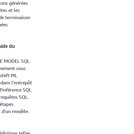
ctions générées
tes et les
 de terminaison
nées
aide du
ATE MODEL SQL
aînement sous
shift ML
 dans l'entrepôt
d'inférence SQL
 requêtes SQL.
 étapes
t d'un modèle.
dictions telles