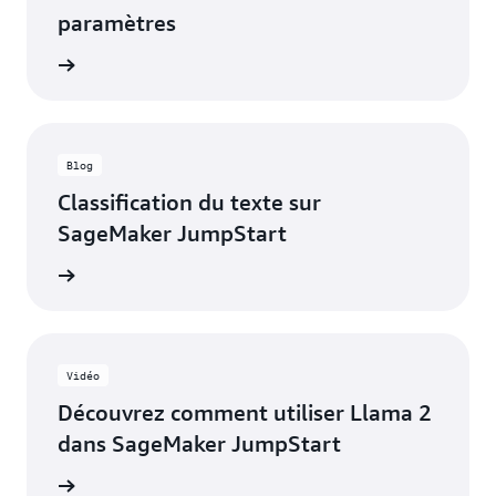
paramètres
oir plus
Blog
Classification du texte sur
SageMaker JumpStart
oir plus
Vidéo
Découvrez comment utiliser Llama 2
dans SageMaker JumpStart
a vidéo