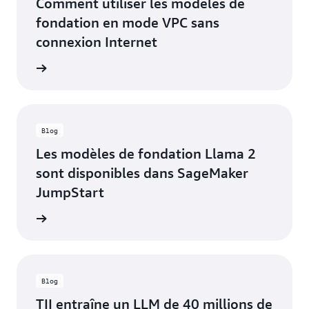
Comment utiliser les modèles de
fondation en mode VPC sans
connexion Internet
oir plus
Blog
Les modèles de fondation Llama 2
sont disponibles dans SageMaker
JumpStart
oir plus
Blog
TII entraîne un LLM de 40 millions de