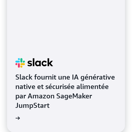
savoir
plus sur
les
algorithmes
intégrés
Slack fournit une IA générative
native et sécurisée alimentée
par Amazon SageMaker
JumpStart
oignage