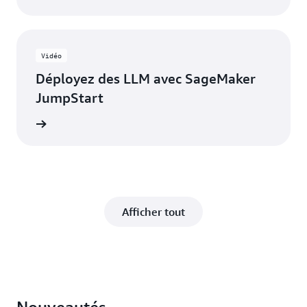
Vidéo
Déployez des LLM avec SageMaker
JumpStart
a vidéo
Afficher tout