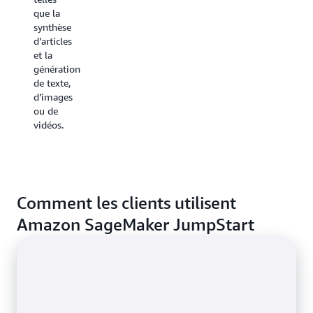
vision
Les
que la
par
algorithmes
synthèse
ordinateur.
intégrés
d’articles
couvrent
et la
En
les
génération
savoir
tâches
de texte,
plus sur
courantes
d’images
les
de ML,
ou de
solutions
telles
vidéos.
que la
intégrées
classification
des
données
(image,
Comment les clients utilisent
texte,
tableau)
Amazon SageMaker JumpStart
et
l’analyse
des
sentiments.
En