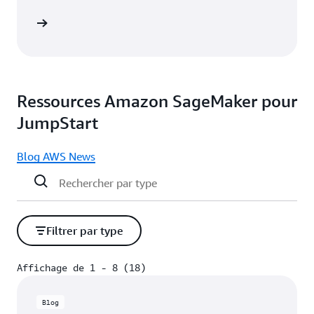
oignage
Ressources Amazon SageMaker pour
JumpStart
Blog AWS News
Filtrer par type
Affichage de 1 - 8 (18)
Affichage de 1 - 8 (18)
Blog