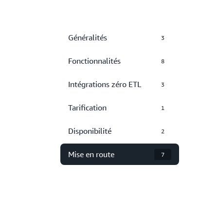
Généralités
3
Fonctionnalités
8
Intégrations zéro ETL
3
Tarification
1
Disponibilité
2
Mise en route
7