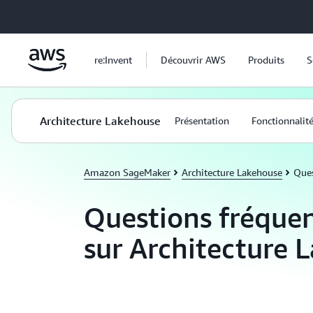
Passer au contenu principal
re:Invent
Découvrir AWS
Produits
S
Architecture Lakehouse
Présentation
Fonctionnalit
Amazon SageMaker
Architecture Lakehouse
Ques
Questions fréquen
sur Architecture 