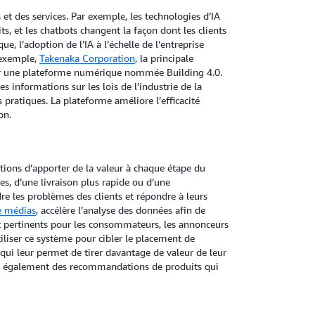
 et des services. Par exemple, les technologies d’IA
ts, et les chatbots changent la façon dont les clients
ue, l’adoption de l’IA à l’échelle de l’entreprise
 exemple,
Takenaka Corporation
, la principale
pper une plateforme numérique nommée Building 4.0.
 informations sur les lois de l’industrie de la
s pratiques. La plateforme améliore l’efficacité
on.
ations d’apporter de la valeur à chaque étape du
s, d’une livraison plus rapide ou d’une
e les problèmes des clients et répondre à leurs
e médias
, accélère l’analyse des données afin de
nt pertinents pour les consommateurs, les annonceurs
iliser ce système pour cibler le placement de
qui leur permet de tirer davantage de valeur de leur
nt également des recommandations de produits qui