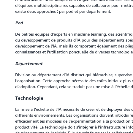
d’équipes multidisciplinaires capables de collaborer pour mettre 
existe deux approches : par pod et par département.
Pod
De petites équipes d’experts en machine learning, des scientifiq
du développement de produits d’IA pour des départements spécif
développement de l’IA, mais ils comportent également des pièges
connaissances et l’utilisation ponctuelle de diverses technologies 
Département
Division ou département d’IA distinct qui hiérarchise, supervis
l’organisation. Cette approche nécessite des coûts initiaux plus
d’adoption. Cependant, cela se traduit par une mise à l’échelle d
Technologie
La mise à l’échelle de l’IA nécessite de créer et de déployer de
différents environnements. Les organisations doivent introduire
efficacement les modèles de l’expérimentation à la production t
productivité. La technologie doit s’intégrer à l’infrastructure i
développement de logiciels. Elle devrait favoriser la collaborati