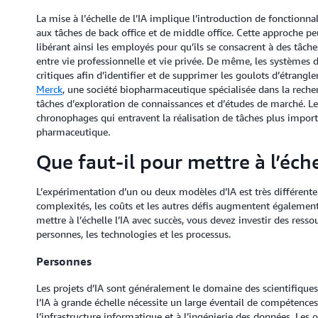
La mise à l’échelle de l’IA implique l’introduction de fonctionnal
aux tâches de back office et de middle office. Cette approche peu
libérant ainsi les employés pour qu’ils se consacrent à des tâche
entre vie professionnelle et vie privée. De même, les systèmes 
critiques afin d’identifier et de supprimer les goulots d’étrang
Merck
, une société biopharmaceutique spécialisée dans la reche
tâches d’exploration de connaissances et d’études de marché. Leu
chronophages qui entravent la réalisation de tâches plus import
pharmaceutique.
Que faut-il pour mettre à l’échel
L’expérimentation d’un ou deux modèles d’IA est très différente d
complexités, les coûts et les autres défis augmentent également
mettre à l’échelle l’IA avec succès, vous devez investir des ress
personnes, les technologies et les processus.
Personnes
Les projets d’IA sont généralement le domaine des scientifique
l’IA à grande échelle nécessite un large éventail de compétences
l’infrastructure informatique et à l’ingénierie des données. Les 