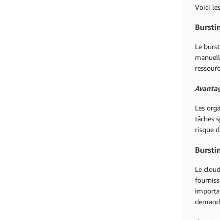
Voici le
Bursti
Le burs
manuelle
ressour
Avantag
Les orga
tâches s
risque d
Bursti
Le cloud
fournis
importan
demand