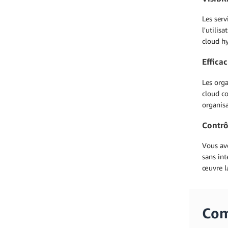
Les serv
l'utilis
cloud hy
Efficac
Les orga
cloud co
organisa
Contrô
Vous ave
sans int
œuvre la
Com