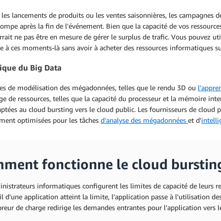
es lancements de produits ou les ventes saisonnières, les campagnes de
tompe après la fin de l'événement. Bien que la capacité de vos ressource
rrait ne pas être en mesure de gérer le surplus de trafic. Vous pouvez ut
 à ces moments-là sans avoir à acheter des ressources informatiques s
ique du Big Data
hes de modélisation des mégadonnées, telles que le rendu 3D ou
l'appre
e de ressources, telles que la capacité du processeur et la mémoire inte
ptées au cloud bursting vers le cloud public. Les fournisseurs de cloud
ement optimisées pour les tâches
d'analyse des mégadonnées
et d'
intelli
ment fonctionne le cloud burstin
nistrateurs informatiques configurent les limites de capacité de leurs r
il d'une application atteint la limite, l'application passe à l'utilisation 
breur de charge redirige les demandes entrantes pour l'application vers l