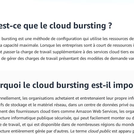
est-ce que le cloud bursting ?
 bursting est une méthode de configuration qui utilise les ressources de
sa capacité maximale. Lorsque les entreprises sont à court de ressources
nt
passer
la charge de travail supplémentaire à des services cloud tiers 
 de gérer des charges de travail présentant des modèles de demande var
rquoi le cloud bursting est-il impo
nnellement, les organisations achetaient et entretenaient leur propre in
ifs de stockage et le matériel réseau, dans un centre de données privé ou
ment des fournisseurs cloud tiers comme Amazon Web Services, les organ
ructure informatique publique sécurisée, qui peut facilement monter ou
e de travail, et qui est disponible dans de nombreuses régions du monde.
ucture entièrement gérée par d'autres. Le terme
cloud public
est apparu p