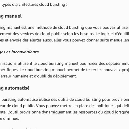
s types d'architectures cloud bursting :
ng manuel
ting manuel est une méthode de cloud bursting que vous pouvez utiliser
ment des services de cloud public selon les besoins. Le logiciel d'équilib
ces et envoie des alertes auxquelles vous pouvez donner suite manuelle
es et inconvénients
nisations utilisent le cloud bursting manuel pour créer des déploiemen
pécifiques. Le cloud bursting manuel permet de tester les nouveaux proj
'erreur humaine et d'oubli de déploiement.
ng automatisé
 bursting automatisé utilise des outils de cloud bursting pour provisi
seur de cloud public. Vous pouvez mettre en place des politiques qui dé
te. L'outil provisionne dynamiquement les ressources du cloud lorsqu'el
e diminue.