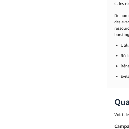
et les r
De nombr
des avan
ressourc
burstin
Util
Rédu
Béné
Évit
Quan
Voici de
Campa