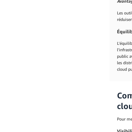
Avantag
Les outi
réduisen
Équili
L'équili
l'infras
public a
les dist
cloud pu
Com
clo
Pour met
Visibil