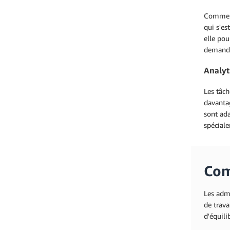
Comme l
qui s'es
elle pou
demande
Analyt
Les tâc
davantag
sont ada
spécial
Com
Les admi
de trava
d'équili