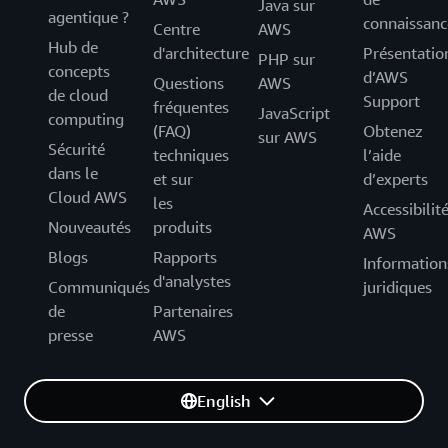
Java sur
agentique ?
connaissanc
Centre
AWS
Hub de
d'architecture
Présentatio
PHP sur
concepts
d’AWS
Questions
AWS
de cloud
Support
fréquentes
JavaScript
computing
(FAQ)
Obtenez
sur AWS
Sécurité
techniques
l’aide
dans le
et sur
d’experts
Cloud AWS
les
Accessibilit
Nouveautés
produits
AWS
Blogs
Rapports
Information
d'analystes
Communiqués
juridiques
de
Partenaires
presse
AWS
English