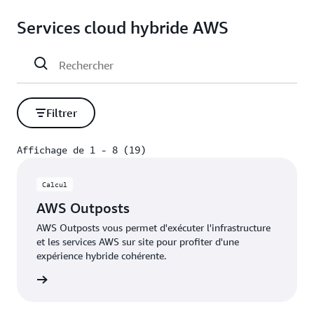
latence des données.
livrez plus rapidement des offres nouvelles et
au service informatique les mêmes services et outils
Services cloud hybride AWS
uniques aux utilisateurs. Déployez vos applications,
pour exploiter l'infrastructure sur AWS, sur site, en
votre infrastructure et vos services sur site, près des
périphérie et sur d'autres clouds.
grands centres métropolitains et à la périphérie des
réseaux 5G afin qu'ils soient plus proches de vos
utilisateurs finaux.
Filtrer
Affichage de 1 - 8 (19)
Affichage de 1 - 8 (19)
Calcul
AWS Outposts
AWS Outposts vous permet d'exécuter l'infrastructure
et les services AWS sur site pour profiter d'une
expérience hybride cohérente.
oir plus