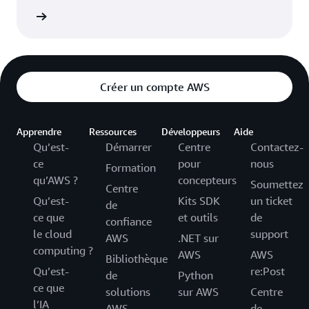
lution »
Créer un compte AWS
Apprendre
Ressources
Développeurs
Aide
Qu’est-
Démarrer
Centre
Contactez-
ce
pour
nous
Formation
qu’AWS ?
concepteurs
Soumettez
Centre
Qu’est-
Kits SDK
un ticket
de
ce que
et outils
de
confiance
le cloud
support
AWS
.NET sur
computing ?
AWS
AWS
Bibliothèque
Qu’est-
re:Post
de
Python
ce que
solutions
sur AWS
Centre
l’IA
AWS
de