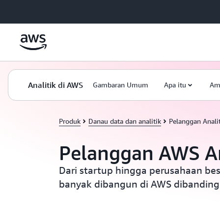
a11y-skip-to-main-content
Analitik di AWS
Gambaran Umum
Apa itu
Am
Produk
Danau data dan analitik
Pelanggan Analit
Pelanggan AWS An
Dari startup hingga perusahaan besar
banyak dibangun di AWS dibandingk