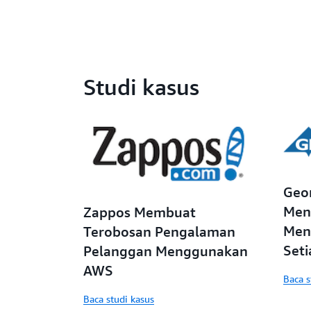
Studi kasus
Geor
Men
Zappos Membuat
Men
Terobosan Pengalaman
Set
Pelanggan Menggunakan
Men
AWS
Baca s
Baca studi kasus