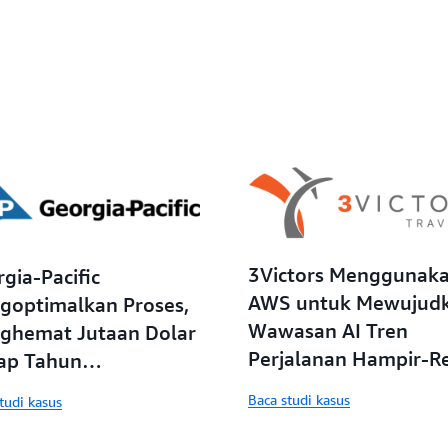
3Victors Menggunak
gia-Pacific
AWS untuk Mewujud
goptimalkan Proses,
Wawasan AI Tren
ghemat Jutaan Dolar
Perjalanan Hampir-R
iap Tahun
Time
ggunakan AWS
Baca studi kasus
tudi kasus