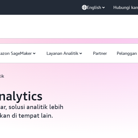
English
Hubungi ka
azon SageMaker
Layanan Analitik
Partner
Pelanggan
ik
alytics
, solusi analitik lebih
an di tempat lain.