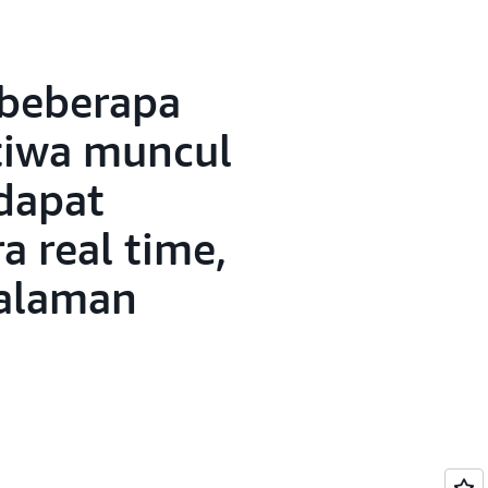
 beberapa
stiwa muncul
 dapat
 real time,
galaman