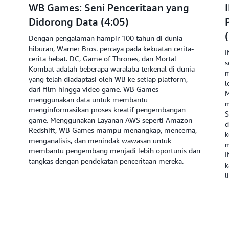
WB Games: Seni Penceritaan yang
Didorong Data (4:05)
Dengan pengalaman hampir 100 tahun di dunia
hiburan, Warner Bros. percaya pada kekuatan cerita-
I
cerita hebat. DC, Game of Thrones, dan Mortal
s
Kombat adalah beberapa waralaba terkenal di dunia
m
yang telah diadaptasi oleh WB ke setiap platform,
l
dari film hingga video game. WB Games
M
menggunakan data untuk membantu
m
menginformasikan proses kreatif pengembangan
S
game. Menggunakan Layanan AWS seperti Amazon
d
Redshift, WB Games mampu menangkap, mencerna,
k
menganalisis, dan menindak wawasan untuk
m
membantu pengembang menjadi lebih oportunis dan
I
tangkas dengan pendekatan penceritaan mereka.
k
l