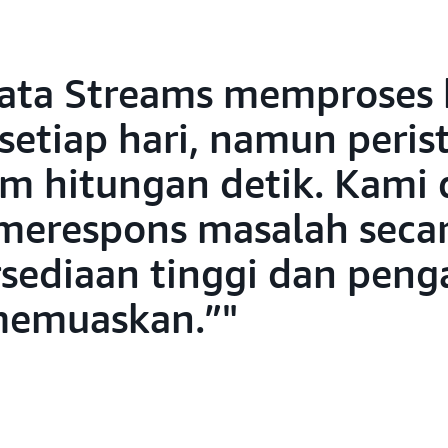
ata Streams memproses
 setiap hari, namun peri
am hitungan detik. Kami
respons masalah secara
sediaan tinggi dan pen
memuaskan.”