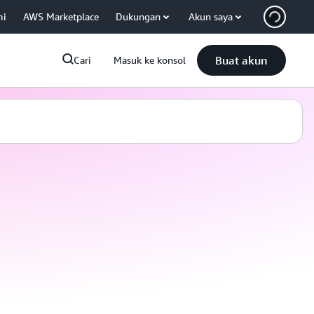
mi
AWS Marketplace
Dukungan
Akun saya
Buat akun
Cari
Masuk ke konsol