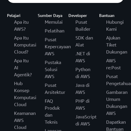
Pelajari
Sumber Daya
Developer
Bantuan
Apa itu
Memulai
Pusat
Hubungi
AWS?
Builder
Kami
Pelatihan
Apa Itu
SDK dan
Ajukan
Pusat
Komputasi
Alat
Tiket
Kepercayaan
Cloud?
Dukungan
AWS
.NET di
Apa Itu
AWS
AWS
Pustaka
AI
re:Post
Solusi
Python
Agentik?
AWS
di AWS
Pusat
Hub
Pengetahua
Pusat
Java di
Konsep
Arsitektur
AWS
Gambaran
Komputasi
Umum
FAQ
PHP di
Cloud
Dukungan
Produk
AWS
Keamanan
AWS
dan
JavaScript
AWS
Teknis
Dapatkan
di AWS
Cloud
Bantuan
Laporan