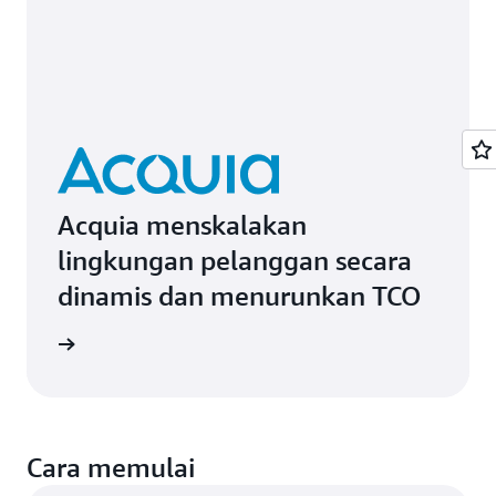
Acquia menskalakan
lingkungan pelanggan secara
dinamis dan menurunkan TCO
i kasus
Cara memulai