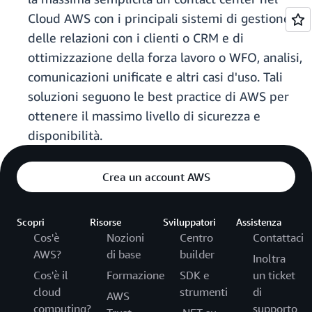
Cloud AWS con i principali sistemi di gestione
delle relazioni con i clienti o CRM e di
ottimizzazione della forza lavoro o WFO, analisi,
comunicazioni unificate e altri casi d'uso. Tali
soluzioni seguono le best practice di AWS per
ottenere il massimo livello di sicurezza e
disponibilità.
Crea un account AWS
Scopri
Risorse
Sviluppatori
Assistenza
Cos'è
Nozioni
Centro
Contattaci
AWS?
di base
builder
Inoltra
Cos'è il
Formazione
SDK e
un ticket
cloud
strumenti
di
AWS
computing?
supporto