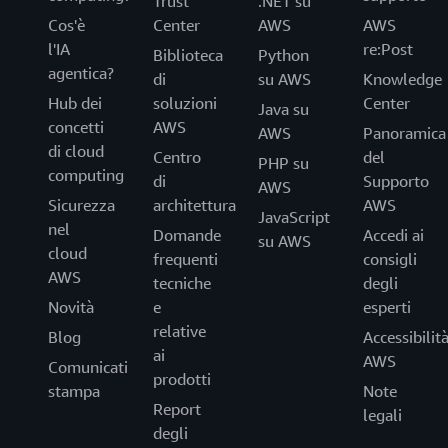
Trust
.NET su
Cos'è
Center
AWS
AWS
l'IA
re:Post
Biblioteca
Python
agentica?
di
su AWS
Knowledge
Hub dei
soluzioni
Center
Java su
concetti
AWS
AWS
Panoramica
di cloud
Centro
del
PHP su
computing
di
Supporto
AWS
Sicurezza
architettura
AWS
JavaScript
nel
Domande
Accedi ai
su AWS
cloud
frequenti
consigli
AWS
tecniche
degli
Novità
e
esperti
relative
Blog
Accessibilit
ai
AWS
Comunicati
prodotti
stampa
Note
Report
legali
degli