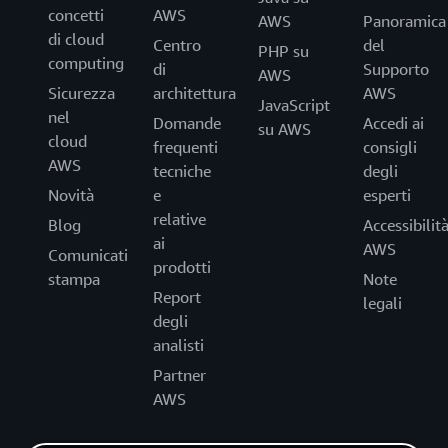
concetti
AWS
AWS
Panoramica
di cloud
Centro
del
PHP su
computing
di
Supporto
AWS
Sicurezza
architettura
AWS
JavaScript
nel
Domande
Accedi ai
su AWS
cloud
frequenti
consigli
AWS
tecniche
degli
Novità
e
esperti
relative
Blog
Accessibilit
ai
AWS
Comunicati
prodotti
stampa
Note
Report
legali
degli
analisti
Partner
AWS