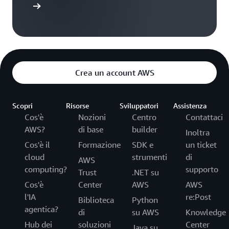
Accedi
Crea un account AWS
Scopri
Risorse
Sviluppatori
Assistenza
Cos'è
Nozioni
Centro
Contattaci
AWS?
di base
builder
Inoltra
Cos'è il
Formazione
SDK e
un ticket
cloud
strumenti
di
AWS
computing?
supporto
Trust
.NET su
Cos'è
Center
AWS
AWS
l'IA
re:Post
Biblioteca
Python
agentica?
di
su AWS
Knowledge
Hub dei
soluzioni
Center
Java su