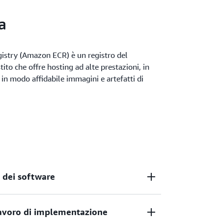
a
istry (Amazon ECR) è un registro del
to che offre hosting ad alte prestazioni, in
n modo affidabile immagini e artefatti di
à dei software
 lavoro di implementazione
ormità alla sicurezza delle tue immagini