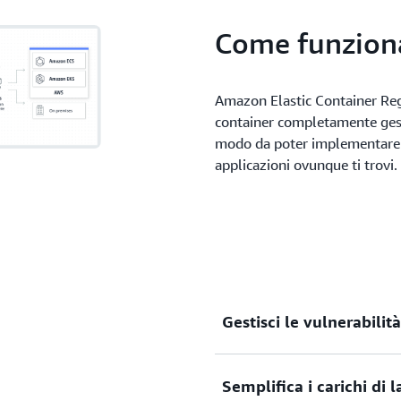
durevole.
Come funzion
Amazon Elastic Container Reg
container completamente gesti
modo da poter implementare i
applicazioni ovunque ti trovi.
Gestisci le vulnerabilit
Semplifica i carichi di
Soddisfa i requisiti di conf