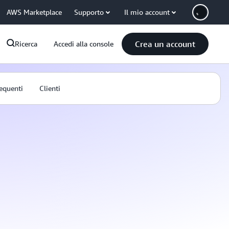
AWS Marketplace
Supporto
Il mio account
Crea un account
Ricerca
Accedi alla console
equenti
Clienti