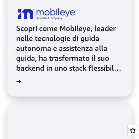
Scopri come Mobileye, leader
nelle tecnologie di guida
autonoma e assistenza alla
guida, ha trasformato il suo
backend in uno stack flessibile
e dinamico utilizzando Amazon
i studio
EKS.