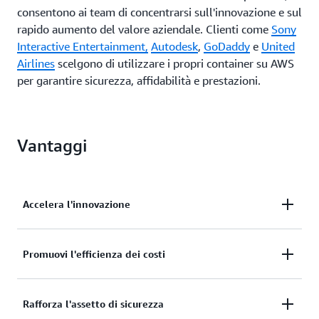
consentono ai team di concentrarsi sull'innovazione e sul
rapido aumento del valore aziendale. Clienti come
Sony
Interactive Entertainment,
Autodesk
,
GoDaddy
e
United
Airlines
scelgono di utilizzare i propri container su AWS
per garantire sicurezza, affidabilità e prestazioni.
Vantaggi
Accelera l'innovazione
Affida le operazioni delle applicazioni e la gestione
Promuovi l'efficienza dei costi
dell'infrastruttura ad AWS in modo che i tuoi team
possano concentrarsi sull'innovazione.
Riduci il costo totale di proprietà attraverso prezzi
Rafforza l'assetto di sicurezza