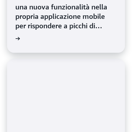
una nuova funzionalità nella
propria applicazione mobile
per rispondere a picchi di
utilizzo dei clienti tramite
i studio
Amazon ECS con AWS Fargate