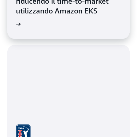
riducendo il time-to-market
utilizzando Amazon EKS
i studio