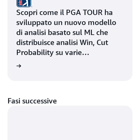
Scopri come il PGA TOUR ha
sviluppato un nuovo modello
di analisi basato sul ML che
distribuisce analisi Win, Cut
Probability su varie
piattaforme utilizzando
i studio
Amazon ECS con AWS Fargate
Fasi successive