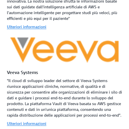
innovativa. La nostra soluzione sfrutta le informazioni basate
sui dati guidate dall'intelligenza artificiale di AWS e
l'automazione intelligente per progettare studi più veloci, più
efficienti e più equi per il paziente"
Ulteriori informazioni
Veeva Systems
"Il cloud di sviluppo leader del settore di Veeva Systems
riunisce applicazioni cliniche, normative, di qualità e di
sicurezza per consentire alle organizzazioni di eliminare i silo di
dati e guidare i processi end-to-end durante lo sviluppo del
prodotto. La piattaforma Vault di Veeva basata su AWS gestisce
contenuti e dati in un'unica piattaforma, consentendo una
rapida distribuzione delle applicazioni per processi end-to-end".
Ulteriori informazioni